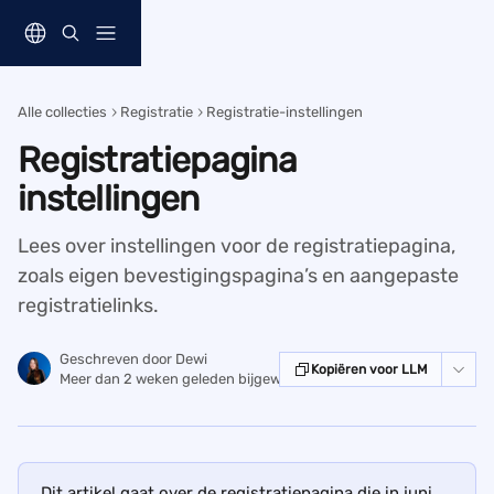
Naar de hoofdinhoud
Alle collecties
Registratie
Registratie-instellingen
Registratiepagina
instellingen
Lees over instellingen voor de registratiepagina,
zoals eigen bevestigingspagina’s en aangepaste
registratielinks.
Geschreven door
Dewi
Kopiëren voor LLM
Meer dan 2 weken geleden bijgewerkt
Dit artikel gaat over de registratiepagina die in juni 