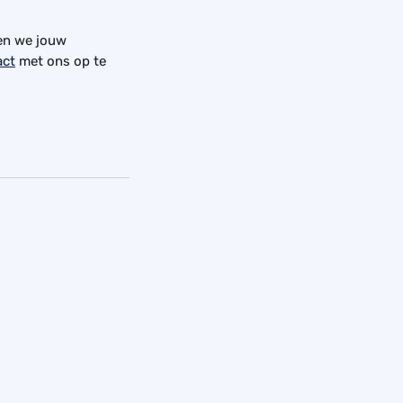
en we jouw 
act
 met ons op te 