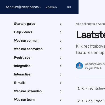
Naar de hoofdinhoud
Account
Nederlands
Zoeken
⌘
K
Starters guide
Alle collecties
Acco
Laatst
Help video's
Webinar vormen
Klik rechtsbove
Webinar aanmaken
features en u
Registratie
Geschreven d
Integraties
22 juli 2024
Interacties
E-mails
Klik rechtsbov
Webinar uitzenden
Webinar team
Klik op ‘Produ