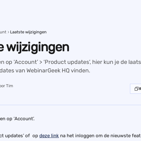
unt
Laatste wijzigingen
e wijzigingen
n op ‘Account’ > ‘Product updates’, hier kun je de laat
pdates van WebinarGeek HQ vinden.
oor
Tim
en op ‘Account’.
ct updates’ of  op 
deze link
 na het inloggen om de nieuwste feat