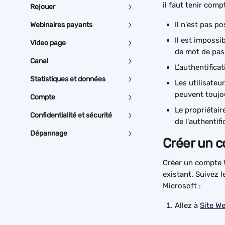
il faut tenir compt
Rejouer
Il n'est pas p
Webinaires payants
Il est imposs
Video page
de mot de pas
Canal
L'authentifica
Statistiques et données
Les utilisate
peuvent toujou
Compte
Le propriétair
Confidentialité et sécurité
de l'authentif
Dépannage
Créer un 
Créer un compte W
existant. Suivez 
Microsoft :
Allez à 
Site W