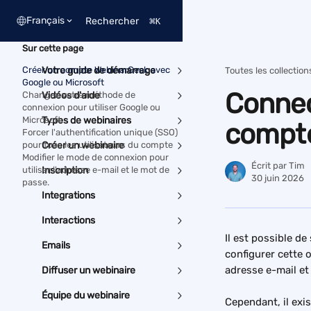
Passer au contenu principal
Français
Rechercher
⌘
K
Sur cette page
Créer un compte WebinarGeek avec
Votre guide de démarrage
Toutes les collection
Google ou Microsoft
Connec
Changez votre méthode de
Vidéos d'aide
connexion pour utiliser Google ou
Microsoft.
Types de webinaires
compte
Forcer l'authentification unique (SSO)
pour tous les utilisateurs du compte
Créer un webinaire
Modifier le mode de connexion pour
Écrit par
Tim
utiliser l'adresse e-mail et le mot de
Inscription
30 juin 2026
passe.
Integrations
Interactions
Il est possible d
Emails
configurer cette o
adresse e-mail et
Diffuser un webinaire
Équipe du webinaire
Cependant, il exi