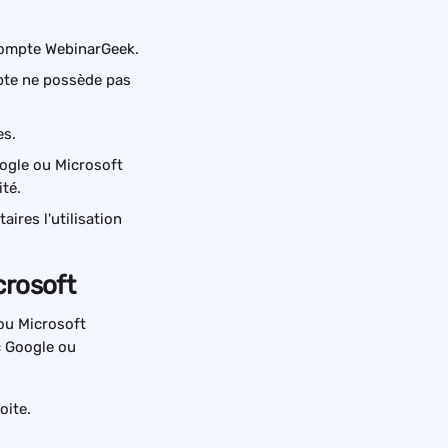
 compte WebinarGeek.
pte ne possède pas 
es.
ogle ou Microsoft 
ité.
ires l'utilisation 
crosoft
ou Microsoft 
c Google ou 
oite.