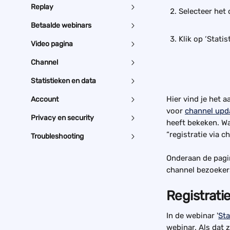
Replay
Selecteer het 
Betaalde webinars
Klik op ‘Statis
Video pagina
Channel
Statistieken en data
Hier vind je het 
Account
voor 
channel upd
Privacy en security
heeft bekeken. Wa
“registratie via c
Troubleshooting
Onderaan de pagin
channel bezoeker
Registrati
In de webinar '
Sta
webinar. Als dat z