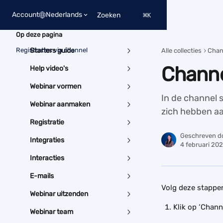
Naar de hoofdinhoud
Account
Nederlands
Zoeken
⌘
K
Op deze pagina
Registraties via channel
Starters guide
Alle collecties
Chan
Channe
Help video's
Webinar vormen
In de channel s
Webinar aanmaken
zich hebben aa
Registratie
Geschreven d
Integraties
4 februari 20
Interacties
E-mails
Volg deze stappen
Webinar uitzenden
Klik op ‘Chann
Webinar team