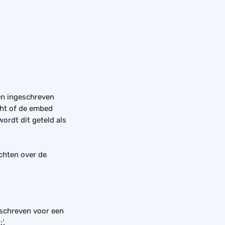
en ingeschreven 
cht of de embed 
rdt dit geteld als 
chten over de 
eschreven voor een 
’. 