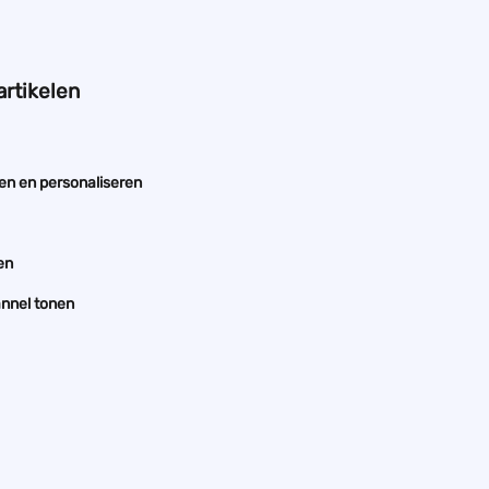
artikelen
n en personaliseren
en
annel tonen