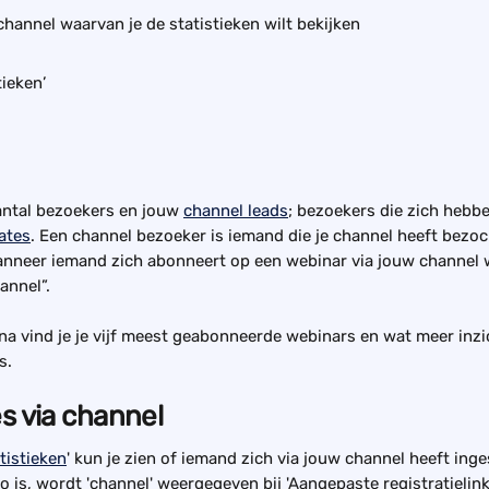
channel waarvan je de statistieken wilt bekijken
tieken’
aantal bezoekers en jouw 
channel leads
; bezoekers die zich hebb
ates
. Een channel bezoeker is iemand die je channel heeft bezo
nneer iemand zich abonneert op een webinar via jouw channel wo
hannel”.
a vind je je vijf meest geabonneerde webinars en wat meer inzi
s. 
es via channel
tistieken
' kun je zien of iemand zich via jouw channel heeft ing
o is, wordt 'channel' weergegeven bij 'Aangepaste registratielink: