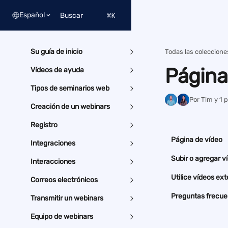
Ir al contenido principal
Español
Buscar
⌘
K
Su guía de inicio
Todas las coleccione
Página
Vídeos de ayuda
Tipos de seminarios web
Por Tim y 1
Creación de un webinars
Registro
Página de vídeo
Integraciones
Subir o agregar v
Interacciones
Utilice vídeos ex
Correos electrónicos
Preguntas frecue
Transmitir un webinars
Equipo de webinars