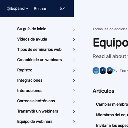
Ir al contenido principal
Español
Buscar
⌘
K
Su guía de inicio
Todas las coleccione
Equipo
Vídeos de ayuda
Tipos de seminarios web
Read all about 
Creación de un webinars
Registro
Por Tim 
Integraciones
Artículos
Interacciones
Correos electrónicos
Cambiar miembro 
Transmitir un webinars
Miembros del equ
Equipo de webinars
Invitar a los esp