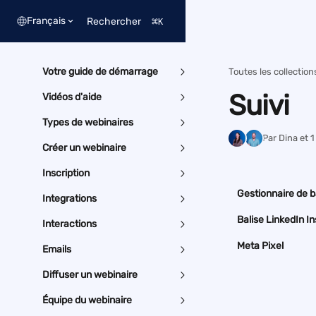
Passer au contenu principal
Français
Rechercher
⌘
K
Votre guide de démarrage
Toutes les collection
Suivi
Vidéos d'aide
Types de webinaires
Par Dina et 
Créer un webinaire
Inscription
Gestionnaire de b
Integrations
Balise LinkedIn In
Interactions
Meta Pixel
Emails
Diffuser un webinaire
Équipe du webinaire