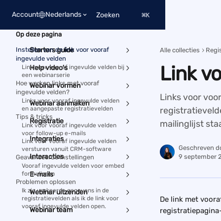
Naar de hoofdinhoud
Account
Nederlands
Zoeken
⌘
K
Op deze pagina
Instellen van de link voor vooraf
Starters guide
Alle collecties
Regis
ingevulde velden
Link v
Link voor vooraf ingevulde velden bij
Help video's
een webinarserie
Hoe werken links met vooraf
Webinar vormen
ingevulde velden?
Links voor voo
Links voor vooraf ingevulde velden
Webinar aanmaken
en aangepaste registratievelden
registratieveld
Tips & tricks
Registratie
mailinglijst sta
Link voor vooraf ingevulde velden
voor follow-up e-mails
Integraties
Link voor vooraf ingevulde velden
Geschreven d
versturen vanuit CRM-software
Interacties
9 september 
Geavanceerde instellingen
Vooraf ingevulde velden voor embed
formulieren
E-mails
Problemen oplossen
Ik zie verkeerde gegevens in de
Webinar uitzenden
registratievelden als ik de link voor
De link met voora
vooraf ingevulde velden open.
Webinar team
registratiepagina