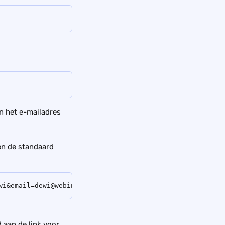
 het e-mailadres 
en de standaard 
wi&email=dewi@webinargeek.com
 aan de link voor 