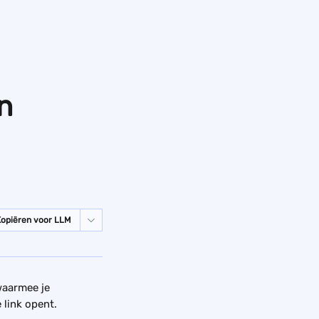
n
Kopiëren voor LLM
waarmee je 
 link opent.