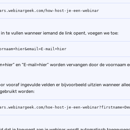
ars.webinargeek.com/how-host-je-een-webinar
in te vullen wanneer iemand de link opent, voegen we toe:
ornaam+hier&email=E-mail+hier
m+hier” en “E-mail+hier” worden vervangen door de voornaam en
.
oor vooraf ingevulde velden er bijvoorbeeld uitzien wanneer alle
 gebruikt worden:
ars.webinargeek.com/hoe-host-je-een-webinar?firstname=De
eld dat je toevoegt aan je webinar wordt automatisch toegevoegd