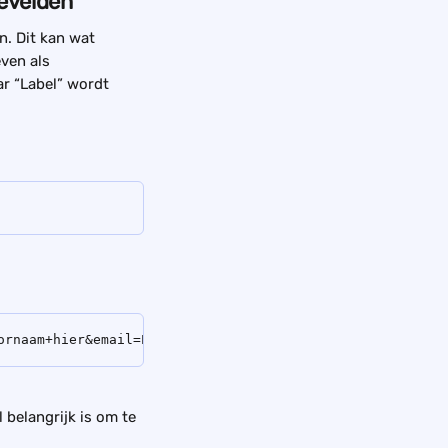
ievelden
. Dit kan wat 
ven als 
ar “Label” wordt 
ornaam+hier&email=E-mail+hier&extra_field_12032=Lidnumme
 belangrijk is om te 