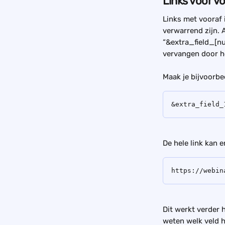
Links voor v
Links met vooraf 
verwarrend zijn. 
“&extra_field_[nu
vervangen door het
Maak je bijvoorbe
&extra_field_
De hele link kan e
https://webin
Dit werkt verder h
weten welk veld he