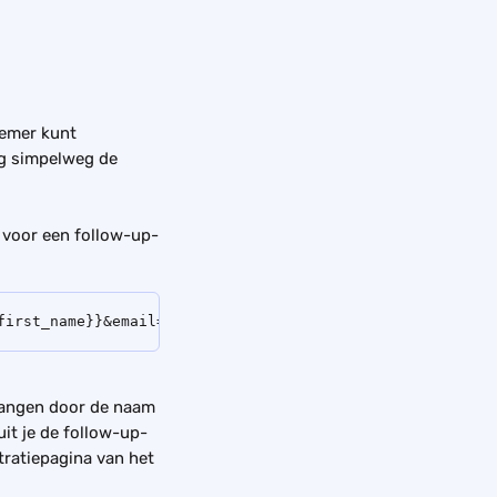
nemer kunt 
g simpelweg de 
 voor een follow-up-
first_name}}&email={{subscriber_email}}
vangen door de naam 
it je de follow-up-
tratiepagina van het 