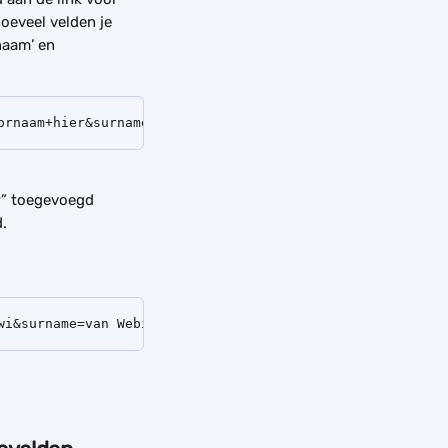
oeveel velden je 
naam’ en 
ornaam+hier&surname=Achternaam+hier&email=E-mail+hier&co
r” toegevoegd 
.
wi&surname=van WebinarGeek&email=dewi@webinargeek.com&co