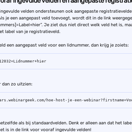
ooraf ingevulde velden en aangepaste registrat
ingevulde velden ondersteunen ook aangepaste registratievelden
Als je een aangepast veld toevoegt, wordt dit in de link weergege
mmers]=Label+hier”. Je ziet dus niet direct welk veld het is, ma
 label van je registratieveld.
eld een aangepast veld voor een lidnummer, dan krijg je zoiets:
12032=Lidnummer+hier
r dan zo uitzien:
ars.webinargeek.com/hoe-host-je-een-webinar?firstname=Vo
etzelfde als bij standaardvelden. Denk er alleen aan dat het label
t is in de link voor vooraf ingevulde velden!