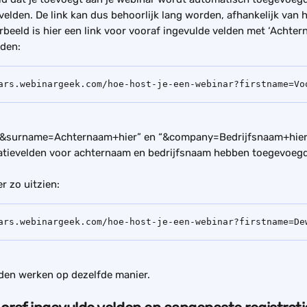
velden. De link kan dus behoorlijk lang worden, afhankelijk van h
rbeeld is hier een link voor vooraf ingevulde velden met ‘Achter
lden:
ars.webinargeek.com/hoe-host-je-een-webinar?firstname=Vo
jn “&surname=Achternaam+hier” en “&company=Bedrijfsnaam+hie
atievelden voor achternaam en bedrijfsnaam hebben toegevoegd
r zo uitzien:
ars.webinargeek.com/hoe-host-je-een-webinar?firstname=De
lden werken op dezelfde manier.