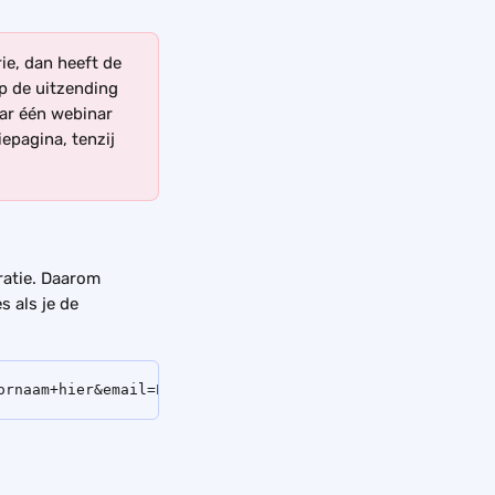
ie, dan heeft de 
p de uitzending 
aar één webinar 
iepagina, tenzij 
ratie. Daarom 
 als je de 
ornaam+hier&email=E-mail+hier