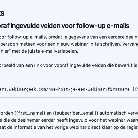
ks
oraf ingevulde velden voor follow-up e-mails
 voor follow-up e-mails, omdat je gegevens van een eerdere deel
 persoon meteen voor een nieuw webinar in te schrijven. Vervan
ier” met de juiste e-mailvariabelen.
rbeeld van een link voor vooraf ingevulde velden die bewerkt is
ars.webinargeek.com/hoe-host-je-een-webinar?firstname={{
 worden {{first_name}} en {{subscriber_email}} automatisch ver
s die de deelnemer eerder heeft ingevuld voor het webinar waaru
aat de informatie van het vorige webinar direct klaar op de regis