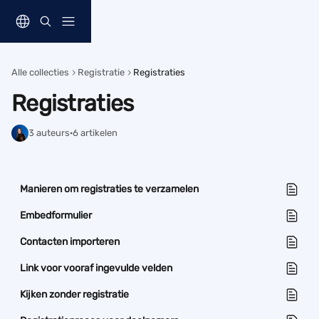
Naar de hoofdinhoud
Alle collecties
Registratie
Registraties
Registraties
3 auteurs
·
6 artikelen
Manieren om registraties te verzamelen
Embedformulier
Contacten importeren
Link voor vooraf ingevulde velden
Kijken zonder registratie