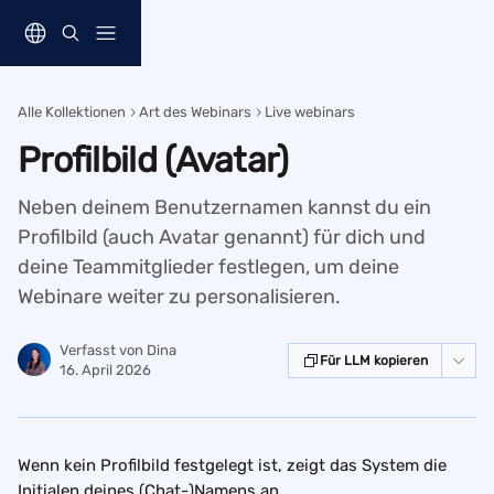
Zum Hauptinhalt springen
Alle Kollektionen
Art des Webinars
Live webinars
Profilbild (Avatar)
Neben deinem Benutzernamen kannst du ein
Profilbild (auch Avatar genannt) für dich und
deine Teammitglieder festlegen, um deine
Webinare weiter zu personalisieren.
Verfasst von
Dina
Für LLM kopieren
16. April 2026
Wenn kein Profilbild festgelegt ist, zeigt das System die 
Initialen deines (Chat-)Namens an.