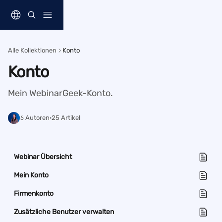
Zum Hauptinhalt springen
Alle Kollektionen
Konto
Konto
Mein WebinarGeek-Konto.
6 Autoren
·
25 Artikel
Webinar Übersicht
Mein Konto
Firmenkonto
Zusätzliche Benutzer verwalten