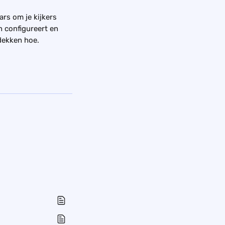
s om je kijkers 
n configureert en 
dekken hoe.