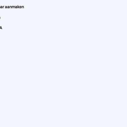
nar aanmaken
n
A