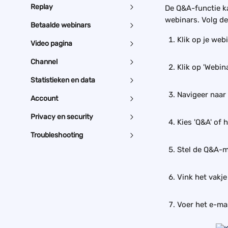
Replay
De Q&A-functie ka
webinars. Volg de
Betaalde webinars
Klik op je web
Video pagina
Channel
Klik op 'Webin
Statistieken en data
Navigeer naar 
Account
Privacy en security
Kies 'Q&A' of h
Troubleshooting
Stel de Q&A-m
Vink het vakje
Voer het e-ma