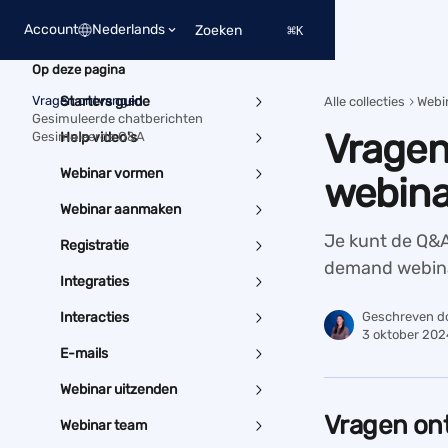
Naar de hoofdinhoud
Account
Nederlands
Zoeken
⌘
K
Op deze pagina
Vragen ontvangen
Starters guide
Alle collecties
Webi
Gesimuleerde chatberichten
Vragen
Gesimuleerde Q&A
Help video's
Webinar vormen
webina
Webinar aanmaken
Je kunt de Q&A
Registratie
demand webinar
Integraties
Interacties
Geschreven d
3 oktober 202
E-mails
Webinar uitzenden
Vragen on
Webinar team