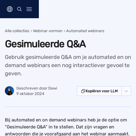
Naar de hoofdinhoud
Alle collecties
Webinar vormen
Automated webinars
Gesimuleerde Q&A
Gebruik gesimuleerde Q&A om je automated en on
demand webinars een nog interactiever gevoel te
geven.
Geschreven door
Dewi
Kopiëren voor LLM
9 oktober 2024
Bij automated en on demand webinars heb je de optie om 
"Gesimuleerde Q&A" in te stellen. Dat zijn vragen en 
antwoorden die je voorafgaand aan het webinar aanmaakt. 