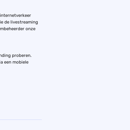
 internetverkeer 
ie de livestreaming 
eembeheerder onze 
inding proberen. 
ia een mobiele 