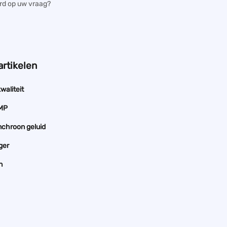
rd op uw vraag?
artikelen
waliteit
TMP
nchroon geluid
ger
n