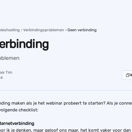
bleshooting
Verbindingsproblemen
Geen verbinding
erbinding
oblemen
oor
Tim
24
nding maken als je het webinar probeert te starten? Als je conn
olgende checklist:
nternetverbinding
or ik je denken, maar geloof ons maar, het komt vaker voor dan j