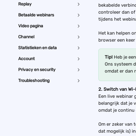
Replay
bekabelde verbindi
controleer dan of
Betaalde webinars
tijdens het webin
Video pagina
Het kan helpen om
Channel
browser een keer 
Statistieken en data
Tip! 
Heb je een
Account
Ons systeem do
Privacy en security
omdat er dan 
Troubleshooting
2. Switch van Wi-
Een live webinar 
belangrijk dat je
omdat je continu 
Om er zeker van te
dat mogelijk is) i