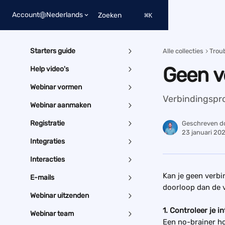
Naar de hoofdinhoud
Account
Nederlands
Zoeken
⌘
K
Starters guide
Alle collecties
Trou
Geen v
Help video's
Webinar vormen
Verbindingspr
Webinar aanmaken
Registratie
Geschreven d
23 januari 20
Integraties
Interacties
Kan je geen verbi
E-mails
doorloop dan de v
Webinar uitzenden
1. Controleer je i
Webinar team
Een no-brainer ho