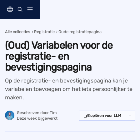
Naar de hoofdinhoud
Alle collecties
Registratie
Oude registratiepagina
(Oud) Variabelen voor de
registratie- en
bevestigingspagina
Op de registratie- en bevestigingspagina kan je
variabelen toevoegen om het iets persoonlijker te
maken.
Geschreven door
Tim
Kopiëren voor LLM
Deze week bijgewerkt