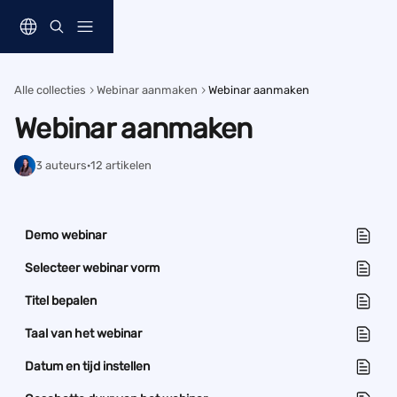
Naar de hoofdinhoud
Alle collecties
Webinar aanmaken
Webinar aanmaken
Webinar aanmaken
3 auteurs
·
12 artikelen
Demo webinar
Selecteer webinar vorm
Titel bepalen
Taal van het webinar
Datum en tijd instellen