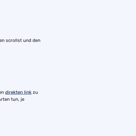
en scrollst und den 
en 
direkten link
 zu 
ten tun, je 