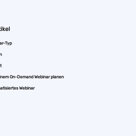
ikel
ar-Typ
n
t
 einem On-Demand Webinar planen
matisiertes Webinar