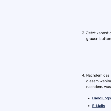
Jetzt kannst d
grauen button 
Nachdem das n
diesem webina
nachdem, was d
Handlungs
E-Mails