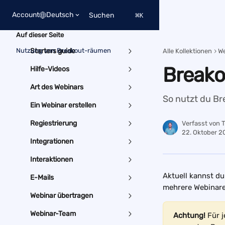
Zum Hauptinhalt springen
Account
Deutsch
Suchen
⌘
K
Auf dieser Seite
Nutzung von Breakout-räumen
Starters guide
Alle Kollektionen
We
Break
Hilfe-Videos
Art des Webinars
So nutzt du B
Ein Webinar erstellen
Regiestrierung
Verfasst von
22. Oktober 2
Integrationen
Interaktionen
Aktuell kannst d
E-Mails
mehrere Webinare 
Webinar übertragen
Webinar-Team
Achtung!
 Für 