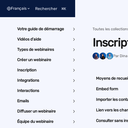
Passer au contenu principal
Français
Rechercher
⌘
K
Votre guide de démarrage
Toutes les collection
Inscrip
Vidéos d'aide
Types de webinaires
Par Dina
Créer un webinaire
Inscription
Moyens de recueill
Integrations
Embed form
Interactions
Importer les cont
Emails
Lien vers les cha
Diffuser un webinaire
Consulter sans in
Équipe du webinaire