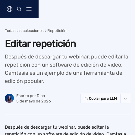
Ir al contenido principal
Todas las colecciones
Repetición
Editar repetición
Después de descargar tu webinar, puede editar la
repetición con un software de edición de video.
Camtasia es un ejemplo de una herramienta de
edición popular.
Escrito por
Dina
Copiar para LLM
5 de mayo de 2026
Después de descargar tu webinar, puede editar la 
repetición con un software de edición de video. Camtasia 