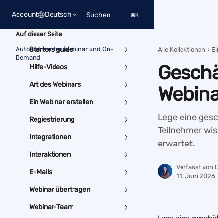
Zum Hauptinhalt springen
Account
Deutsch
Suchen
⌘
K
Auf dieser Seite
Automatisiertes Webinar und On-
Starters guide
Alle Kollektionen
Ei
Demand
Geschä
Hilfe-Videos
Art des Webinars
Webina
Ein Webinar erstellen
Lege eine gesc
Regiestrierung
Teilnehmer wis
Integrationen
erwartet.
Interaktionen
Verfasst von
D
E-Mails
11. Juni 2026
Webinar übertragen
Webinar-Team