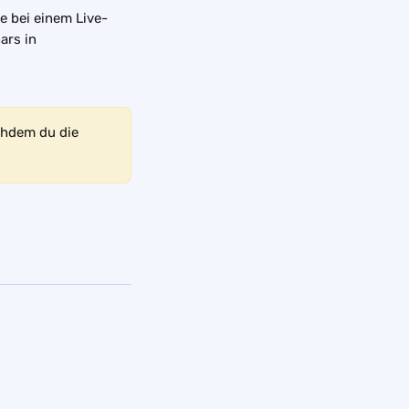
ie bei einem Live-
ars in 
chdem du die 