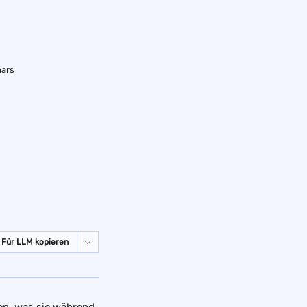
nars
Für LLM kopieren