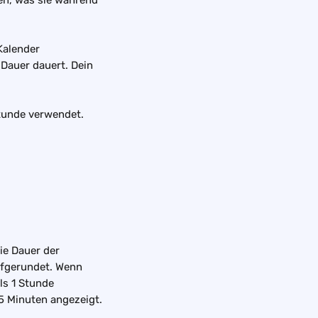
en, was sie während 
Kalender 
 Dauer dauert. Dein 
Stunde verwendet.
e Dauer der 
ufgerundet. Wenn 
ls 1 Stunde 
5 Minuten angezeigt.